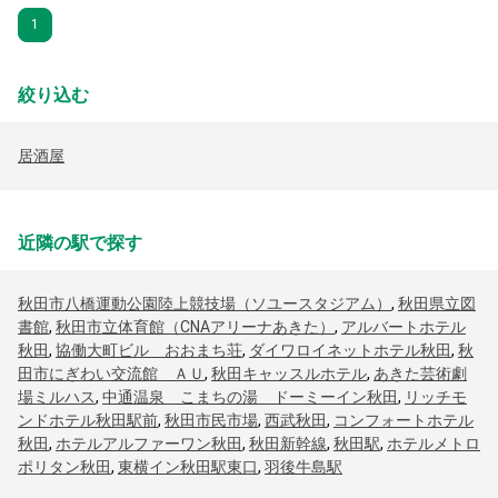
1
絞り込む
居酒屋
近隣の駅で探す
秋田市八橋運動公園陸上競技場（ソユースタジアム）
,
秋田県立図
書館
,
秋田市立体育館（CNAアリーナあきた）
,
アルバートホテル
秋田
,
協働大町ビル おおまち荘
,
ダイワロイネットホテル秋田
,
秋
田市にぎわい交流館 ＡＵ
,
秋田キャッスルホテル
,
あきた芸術劇
場ミルハス
,
中通温泉 こまちの湯 ドーミーイン秋田
,
リッチモ
ンドホテル秋田駅前
,
秋田市民市場
,
西武秋田
,
コンフォートホテル
秋田
,
ホテルアルファーワン秋田
,
秋田新幹線
,
秋田駅
,
ホテルメトロ
ポリタン秋田
,
東横イン秋田駅東口
,
羽後牛島駅