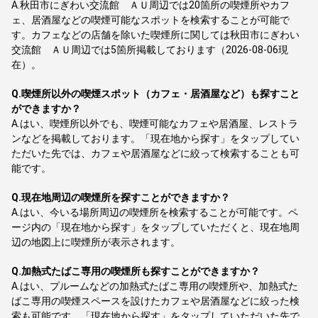
A.
秋田市にぎわい交流館 ＡＵ周辺では20箇所の喫煙所やカフ
ェ、居酒屋などの喫煙可能なスポットを検索することが可能で
す。カフェなどの店舗を除いた喫煙所に関しては秋田市にぎわい
交流館 ＡＵ周辺では5箇所掲載しております（2026-08-06現
在）。
Q.
喫煙所以外の喫煙スポット（カフェ・居酒屋など）も探すこと
ができますか？
A.
はい、喫煙所以外でも、喫煙可能なカフェや居酒屋、レストラ
ンなどを掲載しております。「現在地から探す」をタップしてい
ただいた先では、カフェや居酒屋などに絞って検索することも可
能です。
Q.
現在地周辺の喫煙所を探すことができますか？
A.
はい、今いる場所周辺の喫煙所を検索することが可能です。ペ
ージ内の「現在地から探す」をタップしていただくと、現在地周
辺の地図上に喫煙所が表示されます。
Q.
加熱式たばこ専用の喫煙所も探すことができますか？
A.
はい、プルームなどの加熱式たばこ専用の喫煙所や、加熱式た
ばこ専用の喫煙スペースを設けたカフェや居酒屋などに絞った検
索も可能です。「現在地から探す」をタップしていただいた先で