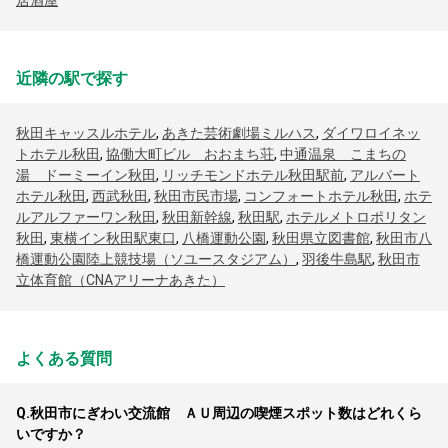
居酒屋
近隣の駅で探す
秋田キャッスルホテル
,
あきた芸術劇場ミルハス
,
ダイワロイネッ
トホテル秋田
,
協働大町ビル おおまち荘
,
中通温泉 こまちの
湯 ドーミーイン秋田
,
リッチモンドホテル秋田駅前
,
アルバート
ホテル秋田
,
西武秋田
,
秋田市民市場
,
コンフォートホテル秋田
,
ホテ
ルアルファーワン秋田
,
秋田新幹線
,
秋田駅
,
ホテルメトロポリタン
秋田
,
東横イン秋田駅東口
,
八橋運動公園
,
秋田県立図書館
,
秋田市八
橋運動公園陸上競技場（ソユースタジアム）
,
羽後牛島駅
,
秋田市
立体育館（CNAアリーナあきた）
よくある質問
Q.
秋田市にぎわい交流館 ＡＵ周辺の喫煙スポット数はどれくら
いですか？