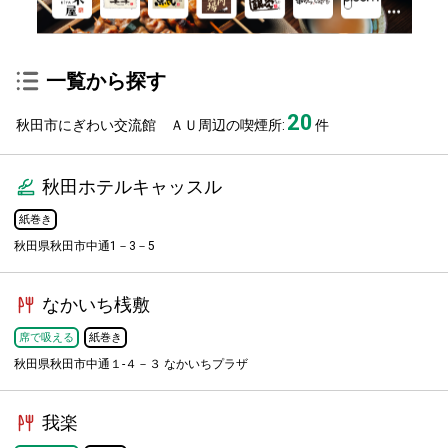
一覧から探す
20
秋田市にぎわい交流館 ＡＵ周辺の喫煙所:
件
秋田ホテルキャッスル
紙巻き
秋田県秋田市中通1－3－5
なかいち桟敷
席で吸える
紙巻き
秋田県秋田市中通１-４－３ なかいちプラザ
我楽